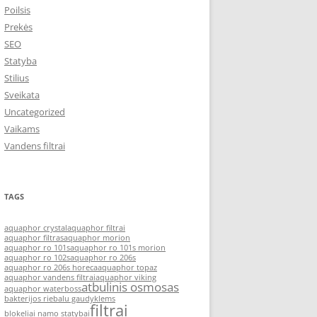
Poilsis
Prekės
SEO
Statyba
Stilius
Sveikata
Uncategorized
Vaikams
Vandens filtrai
TAGS
aquaphor crystal
aquaphor filtrai
aquaphor filtras
aquaphor morion
aquaphor ro 101s
aquaphor ro 101s morion
aquaphor ro 102s
aquaphor ro 206s
aquaphor ro 206s horeca
aquaphor topaz
aquaphor vandens filtrai
aquaphor viking
atbulinis osmosas
aquaphor waterboss
bakterijos riebalu gaudyklems
filtrai
blokeliai namo statybai