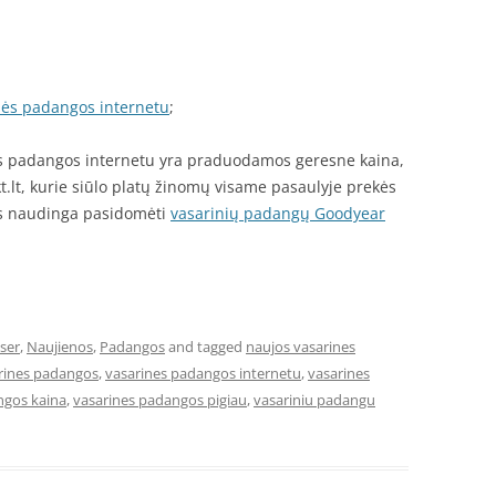
inės padangos internetu
;
nės padangos internetu yra praduodamos geresne kaina,
lt, kurie siūlo platų žinomų visame pasaulyje prekės
ės naudinga pasidomėti
vasarinių padangų Goodyear
ser
,
Naujienos
,
Padangos
and tagged
naujos vasarines
rines padangos
,
vasarines padangos internetu
,
vasarines
ngos kaina
,
vasarines padangos pigiau
,
vasariniu padangu