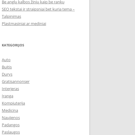
Be anglų kalbos žinių kaip be rankų
SEO tekstai ir straipsniai bet kuria tema –
Talpinimas
Plastmasiniai ar mediniai
KATEGORIJOS
Auto
Buitis
Durys
Gratisannonser
Interjeras
Įranga
Kompiuterija
Medicina
Naujienos
Padangos
Paslaugos