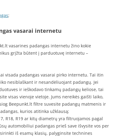
ngas
;
gas vasarai internetu
nkt.lt vasarines padangas internetu žino kokie
eikus grįžta būtent į parduotuvę internetu –
ai visada padangas vasarai pirko internetu. Tai itin
iko nesiblaškant ir nesandėliuojant padangų. Jei
duotuves ir ieškodavo tinkamų padangų keliose, tai
te visas vienoje vietoje. Jums nereikės gaišti laiko,
esiog Beepunkt.lt filtre suvesite padangų matmenis ir
padangas, kurios atitinka užklausą;
, R18, R19 ar kitų diametrų yra filtruojamos pagal
Jūsų automobiliui padangas prieš save išvysite vos per
sirinkti iš esamų klasių, palyginsite technines