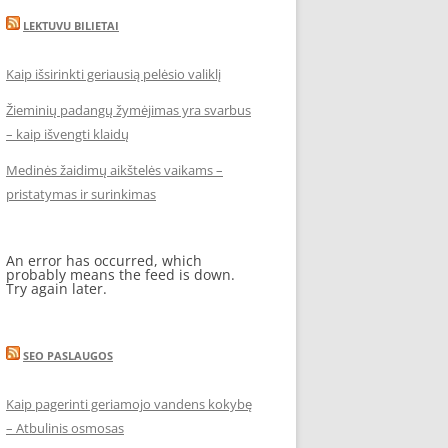
LEKTUVU BILIETAI
Kaip išsirinkti geriausią pelėsio valiklį
Žieminių padangų žymėjimas yra svarbus
– kaip išvengti klaidų
Medinės žaidimų aikštelės vaikams –
pristatymas ir surinkimas
An error has occurred, which
probably means the feed is down.
Try again later.
SEO PASLAUGOS
Kaip pagerinti geriamojo vandens kokybę
– Atbulinis osmosas