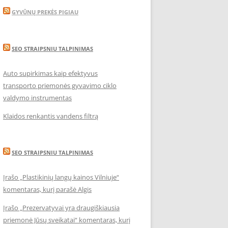
GYVŪNŲ PREKĖS PIGIAU
SEO STRAIPSNIU TALPINIMAS
Auto supirkimas kaip efektyvus
transporto priemonės gyvavimo ciklo
valdymo instrumentas
Klaidos renkantis vandens filtrą
SEO STRAIPSNIU TALPINIMAS
Įrašo „Plastikinių langų kainos Vilniuje“
komentaras, kurį parašė Algis
Įrašo „Prezervatyvai yra draugiškiausia
priemonė Jūsų sveikatai“ komentaras, kurį