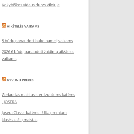
Kokybiškos vidaus durys Vilniuje
AIKŠTELĖS VAIKAMS
5 būdų panaudoti lauko namelį vaikams
2026 6 būdų panaudoti žaidimų aikšteles
vaikams
GYVUNU PREKES
Geriausias maistas sterilizuotoms katėms
- JOSERA
Josera Classic katėms - Ulta premium
klasės kačių maistas