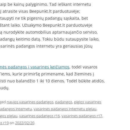
kaip be kainų palyginimo. Tad ieškant internetu
 atrasite visas Beepunkt.lt parduotuvėje;
utaupyti ne tik pigesnių padangų sąskaita, bet
aištant laiko. Užsakymo Beepunkt.lt parduotuvėje
ą nurodykite automobilius aptarnaujančio serviso,
 padangų keitimo datą. Tokiu būdu sutaupysite laiko,
vasarinės padangos internetu yra geriausias Jūsų
nės padangos į vasarines keičiamos
, todėl vasaros
. Tiems, kurie primiršę primename, kad žiemines į
sti nuo balandžio 1 iki 10 dienos. Todėl būkite atidūs,
audų.
gged
naujos vasarines padangos
,
padangos
,
pigios vasarines
padangos internetu
,
vasarines padangos internetu pigiau
,
gos pigiau
,
vasarines padangos r16
,
vasarines padangos r17
,
s r19
on
2022/02/20
.