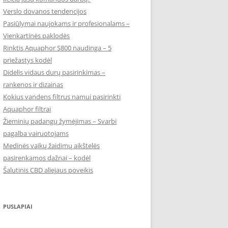
Verslo dovanos tendencijos
Pasiūlymai naujokams ir profesionalams –
Vienkartinės paklodės
Rinktis Aquaphor S800 naudinga – 5
priežastys kodėl
Didelis vidaus durų pasirinkimas –
rankenos ir dizainas
Kokius vandens filtrus namui pasirinkti
Aquaphor filtrai
Žieminių padangų žymėjimas – Svarbi
pagalba vairuotojams
Medinės vaikų žaidimų aikštelės
pasirenkamos dažnai – kodėl
Šalutinis CBD aliejaus poveikis
PUSLAPIAI