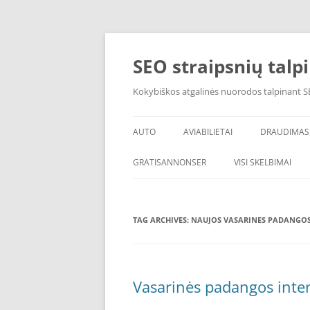
Skip
to
content
SEO straipsnių talp
Kokybiškos atgalinės nuorodos talpinant SE
AUTO
AVIABILIETAI
DRAUDIMAS
GRATISANNONSER
VISI SKELBIMAI
TAG ARCHIVES:
NAUJOS VASARINES PADANGO
Vasarinės padangos inter