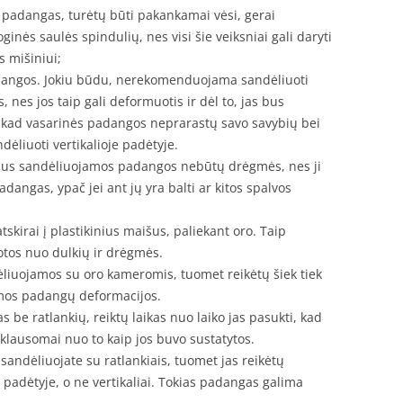
i padangas, turėtų būti pakankamai vėsi, gerai
inės saulės spindulių, nes visi šie veiksniai gali daryti
 mišiniui;
adangos. Jokiu būdu, nerekomenduojama sandėliuoti
 nes jos taip gali deformuotis ir dėl to, jas bus
 kad vasarinės padangos neprarastų savo savybių bei
liuoti vertikalioje padėtyje.
r bus sandėliuojamos padangos nebūtų drėgmės, nes ji
adangas, ypač jei ant jų yra balti ar kitos spalvos
kirai į plastikinius maišus, paliekant oro. Taip
tos nuo dulkių ir drėgmės.
ėliuojamos su oro kameromis, tuomet reikėtų šiek tiek
limos padangų deformacijos.
be ratlankių, reiktų laikas nuo laiko jas pasukti, kad
klausomai nuo to kaip jos buvo sustatytos.
sandėliuojate su ratlankiais, tuomet jas reikėtų
e padėtyje, o ne vertikaliai. Tokias padangas galima