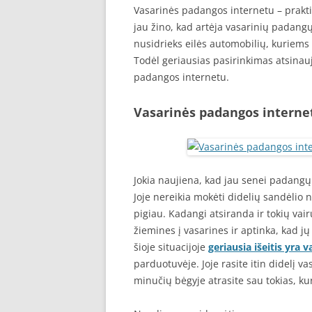
Vasarinės padangos internetu – prakti
jau žino, kad artėja vasarinių padangų
nusidrieks eilės automobilių, kuriems
Todėl geriausias pasirinkimas atsinau
padangos internetu.
Vasarinės padangos internet
Jokia naujiena, kad jau senei padangų 
Joje nereikia mokėti didelių sandėlio
pigiau. Kadangi atsiranda ir tokių vai
žiemines į vasarines ir aptinka, kad 
šioje situacijoje
geriausia išeitis yra
parduotuvėje. Joje rasite itin didelį v
minučių bėgyje atrasite sau tokias, ku