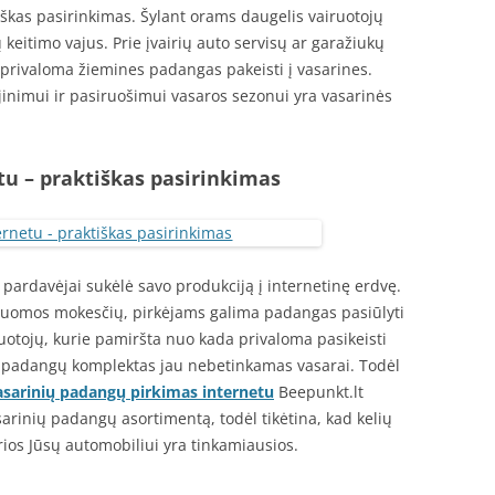
škas pasirinkimas. Šylant orams daugelis vairuotojų
 keitimo vajus. Prie įvairių auto servisų ar garažiukų
 privaloma žiemines padangas pakeisti į vasarines.
jinimui ir pasiruošimui vasaros sezonui yra vasarinės
u – praktiškas pasirinkimas
pardavėjai sukėlė savo produkciją į internetinę erdvę.
 nuomos mokesčių, pirkėjams galima padangas pasiūlyti
ruotojų, kurie pamiršta nuo kada privaloma pasikeisti
jų padangų komplektas jau nebetinkamas vasarai. Todėl
 vasarinių padangų pirkimas internetu
Beepunkt.lt
asarinių padangų asortimentą, todėl tikėtina, kad kelių
rios Jūsų automobiliui yra tinkamiausios.