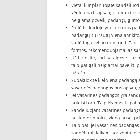
Vieta, kur planuojate sandėliuot
vėdinama ir apsaugota nuo tiesiog
neigiamą poveikį padangų gumos
Padėtis, kurioje yra laikomos p
padangų sukrautų viena ant kitos,
sudėtinga vėliau montuoti. Tam,
formos, rekomenduojama jas sandė
Užtikrinkite, kad patalpose, ku
taip pat gali neigiamai paveikti p
užrašai.
Supakuokite kiekvieną padangą ats
vasarinės padangos bus apsaugo
Jei vasarinės padangos yra sand
nuleisti oro. Taip išvengsite ga
Sandėliuojant vasarines padangas 
nesideformuotų į vieną pusę, pri
Taip pat, jei vasarines padangas 
sandėliuoti laikant horizontalioj