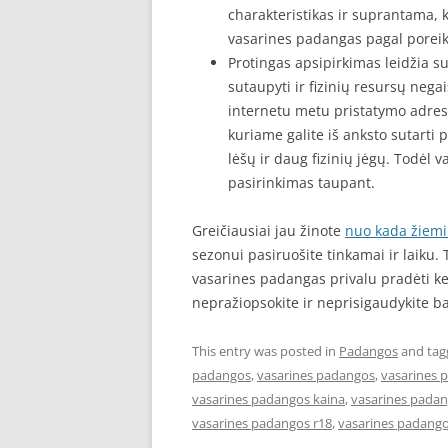
charakteristikas ir suprantama, 
vasarines padangas pagal poreikį
Protingas apsipirkimas leidžia s
sutaupyti ir fizinių resursų neg
internetu metu pristatymo adres
kuriame galite iš anksto sutarti
lėšų ir daug fizinių jėgų. Todėl 
pasirinkimas taupant.
Greičiausiai jau žinote
nuo kada žiemi
sezonui pasiruošite tinkamai ir laiku
vasarines padangas privalu pradėti kei
nepražiopsokite ir neprisigaudykite b
This entry was posted in
Padangos
and ta
padangos
,
vasarines padangos
,
vasarines 
vasarines padangos kaina
,
vasarines padan
vasarines padangos r18
,
vasarines padango