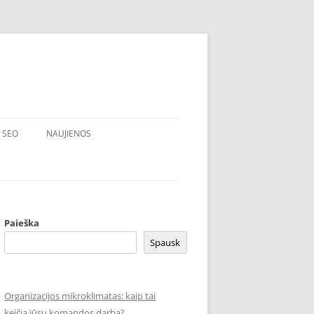
SEO
NAUJIENOS
Paieška
Spausk
Organizacijos mikroklimatas: kaip tai
keičia jūsų komandos darbą?