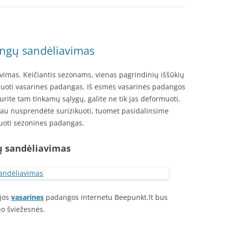
ngų sandėliavimas
imas. Keičiantis sezonams, vienas pagrindinių iššūkių
liuoti vasarines padangas. Iš esmės vasarinės padangos
urite tam tinkamų sąlygų, galite ne tik jas deformuoti,
 jau nusprendėte surizikuoti, tuomet pasidalinsime
iuoti sezonines padangas.
ų sandėliavimas
ujos
vasarines
padangos internetu Beepunkt.lt bus
o šviežesnės.