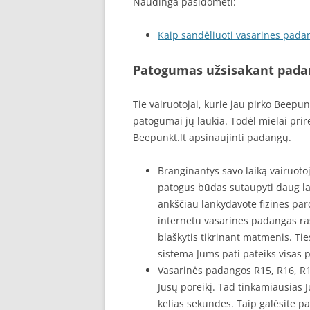
Naudinga pasidomėti:
Kaip sandėliuoti vasarines pada
Patogumas užsisakant padan
Tie vairuotojai, kurie jau pirko Beepu
patogumai jų laukia. Todėl mielai prir
Beepunkt.lt apsinaujinti padangų.
Branginantys savo laiką vairuotoj
patogus būdas sutaupyti daug la
ankščiau lankydavote fizines par
internetu vasarines padangas rasi
blaškytis tikrinant matmenis. Ti
sistema Jums pati pateiks visas 
Vasarinės padangos R15, R16, R17
Jūsų poreikį. Tad tinkamiausias 
kelias sekundes. Taip galėsite pa