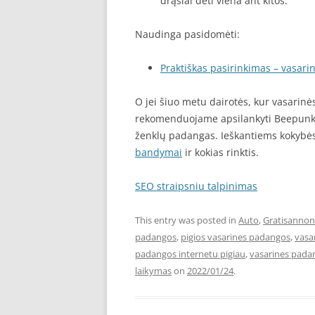
drąsiai dėti viena ant kitos.
Naudinga pasidomėti:
Praktiškas pasirinkimas – vasar
O jei šiuo metu dairotės, kur vasari
rekomenduojame apsilankyti Beepunkt.
ženklų padangas. Ieškantiems kokyb
bandymai
ir kokias rinktis.
SEO straipsniu talpinimas
This entry was posted in
Auto
,
Gratisannon
padangos
,
pigios vasarines padangos
,
vasa
padangos internetu pigiau
,
vasarines pada
laikymas
on
2022/01/24
.