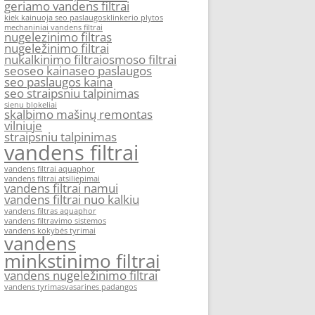
geriamo vandens filtrai
kiek kainuoja seo paslaugos
klinkerio plytos
mechaniniai vandens filtrai
nugelezinimo filtras
nugeležinimo filtrai
nukalkinimo filtrai
osmoso filtrai
seo
seo kaina
seo paslaugos
seo paslaugos kaina
seo straipsniu talpinimas
sienu blokeliai
skalbimo mašinų remontas
vilniuje
straipsniu talpinimas
vandens filtrai
vandens filtrai aquaphor
vandens filtrai atsiliepimai
vandens filtrai namui
vandens filtrai nuo kalkiu
vandens filtras aquaphor
vandens filtravimo sistemos
vandens kokybės tyrimai
vandens
minkstinimo filtrai
vandens nugeležinimo filtrai
vandens tyrimas
vasarines padangos