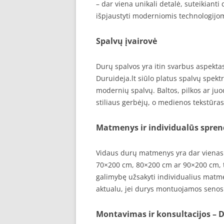
– dar viena unikali detalė, suteikianti
išpjaustyti moderniomis technologijomi
Spalvų įvairovė
Durų spalvos yra itin svarbus aspektas
Duruideja.lt siūlo platus spalvų spekt
modernių spalvų. Baltos, pilkos ar juo
stiliaus gerbėjų, o medienos tekstūras p
Matmenys ir individualūs spre
Vidaus durų matmenys yra dar vienas 
70×200 cm, 80×200 cm ar 90×200 cm, ti
galimybę užsakyti individualius matm
aktualu, jei durys montuojamos senos 
Montavimas ir konsultacijos – D