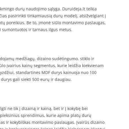
mingo durų naudojimo sąlyga. Duruideja.lt teikia
ias pasirinkti tinkamiausią durų modelį, atsižvelgiant į
lientų poreikius. Be to, įmonė siūlo montavimo paslaugas,
i sumontuotos ir tarnaus ilgus metus.
dojamų medžiagų, dizaino sudėtingumo, stiklo ir
iūlo įvairius kainų segmentus, kurie leidžia kiekvienam
vyzdžiui, standartinės MDF durys kainuoja nuo 100
durys gali siekti 500 eurų ir daugiau.
ti ne tik į dizainą ir kainą, bet ir į kokybę bei
mpleksinius sprendimus, kurie apima platų durų
jas ir kokybiškas montavimo paslaugas. Įvairūs dizaino