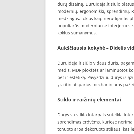
durų dizainą. Duruideja.lt siūlo platus
modernių, ergonomiškų sprendimų. R
medžiagos, tokios kaip nerūdijantis pli
populiarūs moderniuose interjeruose
kokius sumanymus.
Aukščiausia kokybė – Didelis v
Duruideja.lt siūlo vidaus duris, pagam
medis, MDF plokštės ar laminuotos kon
bet ir estetiką. Pavyzdžiui, durys iš ą
yra itin atsparios mechaniniams paž
Stiklo ir raižinių elementai
Durys su stiklo intarpais suteikia inte
sprendimas erdvėms, kuriose norima išla
tonuoto arba dekoruoto stiliaus, kas le