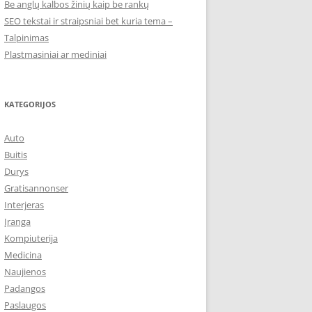
Be anglų kalbos žinių kaip be rankų
SEO tekstai ir straipsniai bet kuria tema –
Talpinimas
Plastmasiniai ar mediniai
KATEGORIJOS
Auto
Buitis
Durys
Gratisannonser
Interjeras
Įranga
Kompiuterija
Medicina
Naujienos
Padangos
Paslaugos