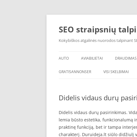
Skip
to
content
SEO straipsnių talp
Kokybiškos atgalinės nuorodos talpinant SE
AUTO
AVIABILIETAI
DRAUDIMAS
GRATISANNONSER
VISI SKELBIMAI
Didelis vidaus durų pasir
Didelis vidaus durų pasirinkimas. Vida
lemia būsto estetika, funkcionalumą ir
praktinę funkciją, bet ir tampa interje
charakterį. Duruideja.lt siūlo didžiul