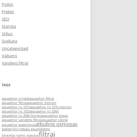
Poilsis
Prekės
SEO
Statyba
Stilius
Sveikata
Uncategorized
Vaikams
Vandens filtrai
TAGS
aquaphor crystal
aquaphor filtrai
aquaphor filtras
aquaphor morion
aquaphor ro 101s
aquaphor ro 101s morion
aquaphor ro 102s
aquaphor ro 206s
aquaphor ro 206s horeca
aquaphor topaz
aquaphor vandens filtrai
aquaphor viking
atbulinis osmosas
aquaphor waterboss
bakterijos riebalu gaudyklems
filtrai
blokeliai namo statybai