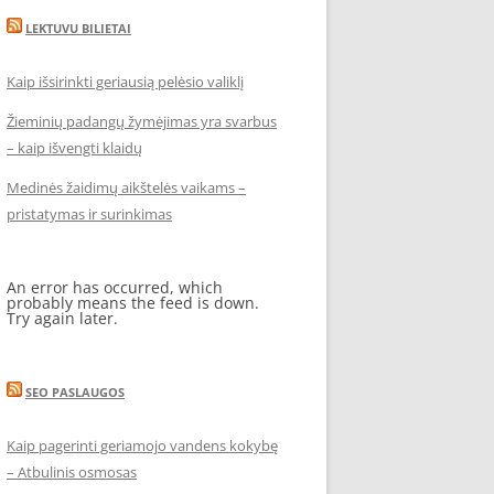
LEKTUVU BILIETAI
Kaip išsirinkti geriausią pelėsio valiklį
Žieminių padangų žymėjimas yra svarbus
– kaip išvengti klaidų
Medinės žaidimų aikštelės vaikams –
pristatymas ir surinkimas
An error has occurred, which
probably means the feed is down.
Try again later.
SEO PASLAUGOS
Kaip pagerinti geriamojo vandens kokybę
– Atbulinis osmosas