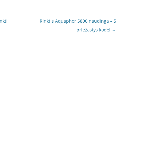
nkti
Rinktis Aquaphor S800 naudinga – 5
priežastys kodėl
→