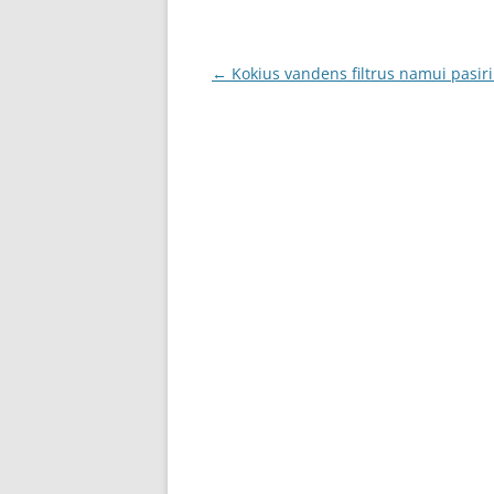
Post
←
Kokius vandens filtrus namui pasiri
navigation