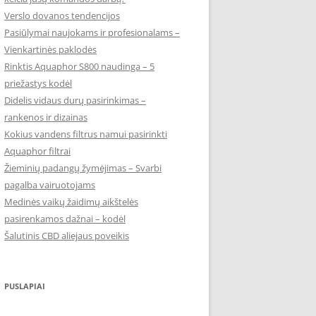
Verslo dovanos tendencijos
Pasiūlymai naujokams ir profesionalams –
Vienkartinės paklodės
Rinktis Aquaphor S800 naudinga – 5
priežastys kodėl
Didelis vidaus durų pasirinkimas –
rankenos ir dizainas
Kokius vandens filtrus namui pasirinkti
Aquaphor filtrai
Žieminių padangų žymėjimas – Svarbi
pagalba vairuotojams
Medinės vaikų žaidimų aikštelės
pasirenkamos dažnai – kodėl
Šalutinis CBD aliejaus poveikis
PUSLAPIAI