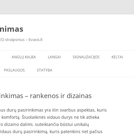
inimas
O straipsnius – Evaxis.lt
ANGLŲ KALBA
LANGAI
SIGNALIZACIJOS
KELTAI
PASLAUGOS
STATYBA
inkimas – rankenos ir dizainas
us durų pasirinkimas yra itin svarbus aspektas, kuris
 komfortą. Šiuolaikinės vidaus durys ne tik atlieka
ro dizaino dalimi, suteikiančia būstui unikalų
į vidaus durų pasirinkimą, kuris patenkins net pačius