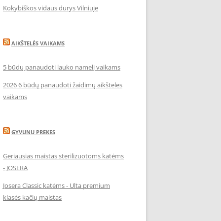
Kokybiškos vidaus durys Vilniuje
AIKŠTELĖS VAIKAMS
5 būdų panaudoti lauko namelį vaikams
2026 6 būdų panaudoti žaidimų aikšteles
vaikams
GYVUNU PREKES
Geriausias maistas sterilizuotoms katėms
- JOSERA
Josera Classic katėms - Ulta premium
klasės kačių maistas