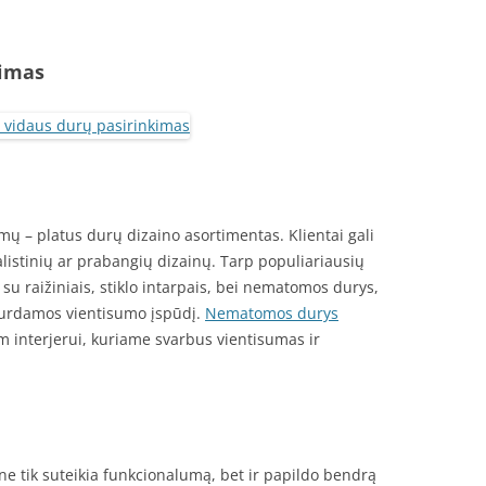
kimas
mų – platus durų dizaino asortimentas. Klientai gali
alistinių ar prabangių dizainų. Tarp populiariausių
su raižiniais, stiklo intarpais, bei nematomos durys,
ukurdamos vientisumo įspūdį.
Nematomos durys
m interjerui, kuriame svarbus vientisumas ir
ne tik suteikia funkcionalumą, bet ir papildo bendrą