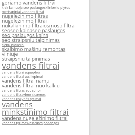
geriamo vandens filtrai
kiek kainuoja seo paslaugos
klinkerio plytos
mechaniniai vandens filtrai
nugelezinimo filtras
nugeležinimo filtrai
nukalkinimo filtrai
osmoso filtrai
seo
seo kaina
seo paslaugos
seo paslaugos kaina
seo straipsniu talpinimas
sienu blokeliai
skalbimo mašinų remontas
vilniuje
straipsniu talpinimas
vandens filtrai
vandens filtrai aquaphor
vandens filtrai atsiliepimai
vandens filtrai namui
vandens filtrai nuo kalkiu
vandens filtras aquaphor
vandens filtravimo sistemos
vandens kokybės tyrimai
vandens
minkstinimo filtrai
vandens nugeležinimo filtrai
vandens tyrimas
vasarines padangos