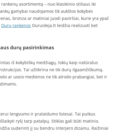
 rankenų asortimentą – nuo klasikinio stiliaus iki
ankų gamybai naudojamos tik aukštos kokybės
enas, bronza ar matiniai juodi paviršiai, kurie yra ypač
.
Durų rankenos
Duruideja.lt leidžia realizuoti bet
idaus durų pasirinkimas
intas iš kokybiškų medžiagų, tokių kaip natūralus
strukcijos. Tai užtikrina ne tik durų ilgaamžiškumą,
žuolo ar uosio medienos ne tik atrodo prabangiai, bet ir
eidimams.
rjerui lengvumo ir pralaidumo šviesai. Tai puikus
ikyti ryšį tarp patalpų. Stiklas gali būti matinio,
idžia suderinti jį su bendru interjero dizainu. Raižiniai