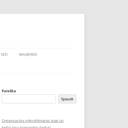
SEO
NAUJIENOS
Paieška
Spausk
Organizacijos mikroklimatas: kaip tai
keičia jūsų komandos darbą?