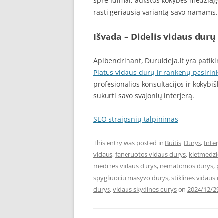
sprendimai, aukštos kokybės medžiagos
rasti geriausią variantą savo namams.
Išvada – Didelis vidaus durų
Apibendrinant, Duruideja.lt yra patik
Platus vidaus durų ir rankenų pasirin
profesionalios konsultacijos ir kokybi
sukurti savo svajonių interjerą.
SEO straipsnių talpinimas
This entry was posted in
Buitis
,
Durys
,
Inter
vidaus
,
faneruotos vidaus durys
,
kietmedzi
medines vidaus durys
,
nematomos durys
,
spygliuociu masyvo durys
,
stiklines vidaus
durys
,
vidaus skydines durys
on
2024/12/2