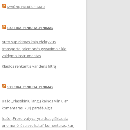
GYVŪNŲ PREKĖS PIGIAU
SEO STRAIPSNIU TALPINIMAS
Auto supirkimas kaip efektyvus
transporto priemonės gyvavimo ciklo
valdymo instrumentas
Klaidos renkantis vandens filtrą
SEO STRAIPSNIU TALPINIMAS
Įrašo „Plastikinių langų kainos Vilniuje“
komentaras, kurį parašė Algis
Įrašo „Prezervatyvai yra draugiškiausia
priemonė Jūsų sveikatai“ komentaras, kurį