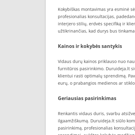
Kokybiškas montavimas yra esminė sėk
profesionalias konsultacijas, padedanč
interjero stilių, erdvės specifiką ir k
užtikrinančias, kad durys bus tinkama
Kainos ir kokybės santykis
Vidaus durų kainos priklauso nuo nau
furnitūros pasirinkimo. Duruideja.lt s
klientui rasti optimalų sprendimą. Pa
eurų, o prabangios medienos ar stiklo 
Geriausias pasirinkimas
Renkantis vidaus duris, svarbu atsižvelg
ilgaamžiškumą. Duruideja.lt siūlo ko
pasirinkimą, profesionalias konsultaci