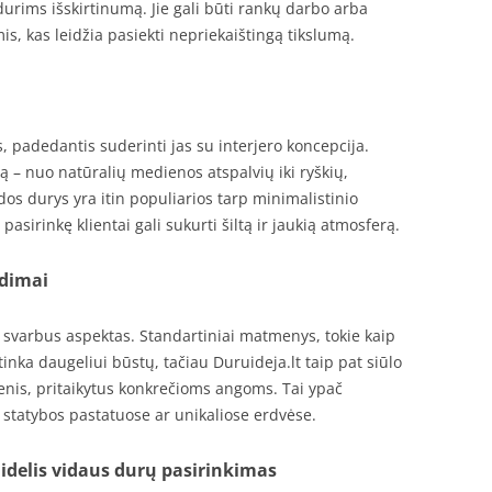
 durims išskirtinumą. Jie gali būti rankų darbo arba
s, kas leidžia pasiekti nepriekaištingą tikslumą.
, padedantis suderinti jas su interjero koncepcija.
rą – nuo natūralių medienos atspalvių iki ryškių,
dos durys yra itin populiarios tarp minimalistinio
asirinkę klientai gali sukurti šiltą ir jaukią atmosferą.
ndimai
svarbus aspektas. Standartiniai matmenys, tokie kaip
nka daugeliui būstų, tačiau Duruideja.lt taip pat siūlo
enis, pritaikytus konkrečioms angoms. Tai ypač
statybos pastatuose ar unikaliose erdvėse.
idelis vidaus durų pasirinkimas