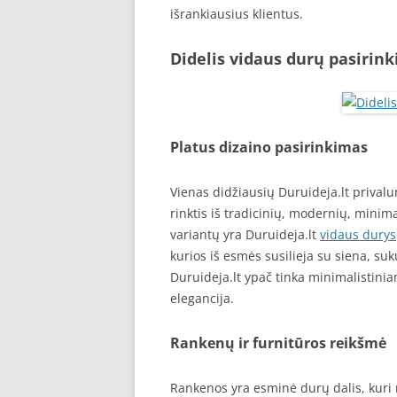
išrankiausius klientus.
Didelis vidaus durų pasirin
Platus dizaino pasirinkimas
Vienas didžiausių Duruideja.lt privalu
rinktis iš tradicinių, modernių, minim
variantų yra Duruideja.lt
vidaus durys
kurios iš esmės susilieja su siena, s
Duruideja.lt ypač tinka minimalistinia
elegancija.
Rankenų ir furnitūros reikšmė
Rankenos yra esminė durų dalis, kuri 