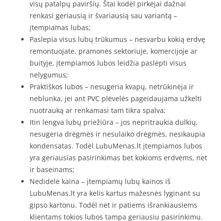
visų patalpų paviršių. Štai kodėl pirkėjai dažnai
renkasi geriausią ir švariausią sau variantą –
įtempiamas lubas;
Paslepia visus lubų trūkumus – nesvarbu kokią erdvę
remontuojate, pramonės sektoriuje, komercijoje ar
buityje, įtempiamos lubos leidžia paslėpti visus
nelygumus;
Praktiškos lubos – nesugeria kvapų, netrūkinėja ir
neblunka, jei ant PVC plėvelės pageidaujama užkelti
nuotrauką ar renkamasi tam tikra spalva;
Itin lengva lubų priežiūra – jos nepritraukia dulkių,
nesugeria drėgmės ir nesulaiko drėgmės, nesikaupia
kondensatas. Todėl LubuMenas.lt įtempiamos lubos
yra geriausias pasirinkimas bet kokioms erdvėms, net
ir baseinams;
Nedidelė kaina – įtempiamų lubų kainos iš
LubuMenas.lt yra kelis kartus mažesnės lyginant su
gipso kartonu. Todėl net ir patiems išrankiausiems
klientams tokios lubos tampa geriausiu pasirinkimu.