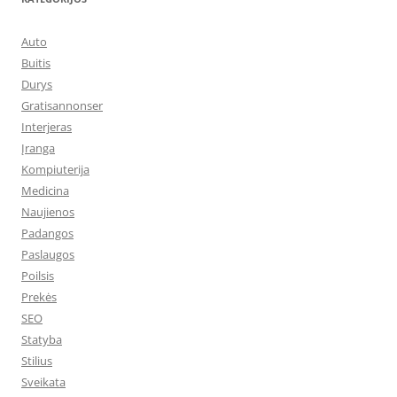
Auto
Buitis
Durys
Gratisannonser
Interjeras
Įranga
Kompiuterija
Medicina
Naujienos
Padangos
Paslaugos
Poilsis
Prekės
SEO
Statyba
Stilius
Sveikata