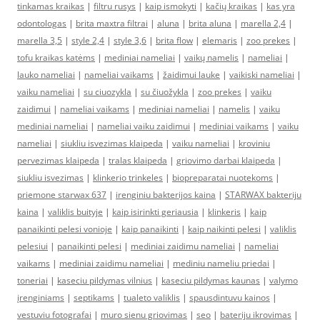
tinkamas kraikas
|
filtru rusys
|
kaip ismokyti
|
kačių kraikas
|
kas yra
odontologas
|
brita maxtra filtrai
|
aluna
|
brita aluna
|
marella 2,4
|
marella 3,5
|
style 2,4
|
style 3,6
|
brita flow
|
elemaris
|
zoo prekes
|
tofu kraikas katėms
|
mediniai nameliai
|
vaikų namelis
|
nameliai
|
lauko nameliai
|
nameliai vaikams
|
žaidimui lauke
|
vaikiski nameliai
|
vaiku nameliai
|
su ciuozykla
|
su čiuožykla
|
zoo prekes
|
vaiku
zaidimui
|
nameliai vaikams
|
mediniai nameliai
|
namelis
|
vaiku
mediniai nameliai
|
nameliai vaiku zaidimui
|
mediniai vaikams
|
vaiku
nameliai
|
siukliu isvezimas klaipeda
|
vaiku nameliai
|
kroviniu
pervezimas klaipeda
|
tralas klaipeda
|
griovimo darbai klaipeda
|
siukliu isvezimas
|
klinkerio trinkeles
|
biopreparatai nuotekoms
|
priemone starwax 637
|
irenginiu bakterijos kaina
|
STARWAX bakteriju
kaina
|
valiklis buityje
|
kaip isirinkti geriausia
|
klinkeris
|
kaip
panaikinti pelesi vonioje
|
kaip panaikinti
|
kaip naikinti pelesi
|
valiklis
pelesiui
|
panaikinti pelesi
|
mediniai zaidimu nameliai
|
nameliai
vaikams
|
mediniai zaidimu nameliai
|
mediniu nameliu priedai
|
toneriai
|
kaseciu pildymas vilnius
|
kaseciu pildymas kaunas
|
valymo
įrenginiams
|
septikams
|
tualeto valiklis
|
spausdintuvu kainos
|
vestuviu fotografai
|
muro sienu griovimas
|
seo
|
bateriju ikrovimas
|