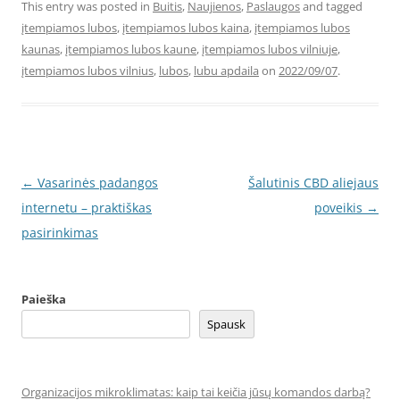
This entry was posted in
Buitis
,
Naujienos
,
Paslaugos
and tagged
įtempiamos lubos
,
įtempiamos lubos kaina
,
įtempiamos lubos
kaunas
,
įtempiamos lubos kaune
,
įtempiamos lubos vilniuje
,
įtempiamos lubos vilnius
,
lubos
,
lubu apdaila
on
2022/09/07
.
Post
←
Vasarinės padangos
Šalutinis CBD aliejaus
navigation
internetu – praktiškas
poveikis
→
pasirinkimas
Paieška
Spausk
Organizacijos mikroklimatas: kaip tai keičia jūsų komandos darbą?