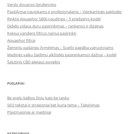
Verslo dovanos tendencijos
Pasiūlymai naujokams ir profesionalams – Vienkartinės paklodės
Rinktis Aquaphor S800 naudinga – 5 priežastys kodėl
Didelis vidaus durų pasirinkimas – rankenos ir dizainas
Kokius vandens filtrus namui pasirinkti
Aquaphor filtrai
Žieminių padangų žymėjimas – Svarbi pagalba vairuotojams
Medinės vaikų žaidimų aikštelės pasirenkamos dažnai – kodėl
Šalutinis CBD aliejaus poveikis
PUSLAPIAI
Be anglų kalbos žinių kaip be rankų
SEO tekstai ir straipsniai bet kuria tema – Talpinimas
Plastmasiniai ar mediniai
KATEGORIJOS