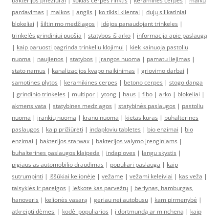
bakterijos priežiūrai
|
kokias cerpes rinktis
|
keramines cerpes
|
malkų
pardavimas
|
malkos
|
anglis
|
ko tikisi klientai
|
dujų silikatiniai
blokeliai
|
šiltinimo medžiagos
|
idėjos panaudojant trinkeles
|
trinkelės grindiniui puošia
|
statybos iš arko
|
informacija apie paslaugą
|
kaip paruosti pagrinda trinkeliu klojimui
|
kiek kainuoja pastoliu
nuoma
|
naujienos
|
statybos
|
įrangos nuoma
|
pamatu liejimas
|
stato namus
|
kanalizacijos kvapo naikinimas
|
griovimo darbai
|
samotines plytos
|
keramikines cerpes
|
betono cerpes
|
stogo danga
|
grindinio trinkeles
|
multipor
|
ytong
|
haus
|
fibo
|
arko
|
blokeliai
|
akmens vata
|
statybines medziagos
|
statybinės paslaugos
|
pastoliu
nuoma
|
įrankių nuoma
|
kranu nuoma
|
kietas kuras
|
buhalterines
paslaugos
|
kaip prižiūrėti
|
indaploviu tabletes
|
bio enzimai
|
bio
enzimai
|
bakterijos starwax
|
bakterijos valymo įrenginiams
|
buhalterines paslaugos klaipeda
|
indaploves
|
langu skystis
|
pigiausias automobilio draudimas
|
populiari paslauga
|
kaip
sutrumpinti
|
iššūkiai kelionėje
|
vežame
|
vežami keleiviai
|
kas veža
|
taisyklės ir pareigos
|
ieškote kas parvežtų
|
berlynas, hamburgas,
hanoveris
|
kelionės vasarą
|
geriau nei autobusu
|
kam pirmenybė
|
atkreipti dėmesį
|
kodėl populiarios
|
į dortmundą ar mincheną
|
kaip