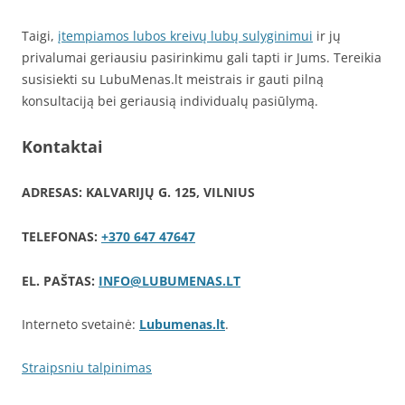
Taigi,
įtempiamos lubos kreivų lubų sulyginimui
ir jų
privalumai geriausiu pasirinkimu gali tapti ir Jums. Tereikia
susisiekti su LubuMenas.lt meistrais ir gauti pilną
konsultaciją bei geriausią individualų pasiūlymą.
Kontaktai
ADRESAS: KALVARIJŲ G. 125, VILNIUS
TELEFONAS:
+370 647 47647
EL. PAŠTAS:
INFO@LUBUMENAS.LT
Interneto svetainė:
Lubumenas.lt
.
Straipsniu talpinimas