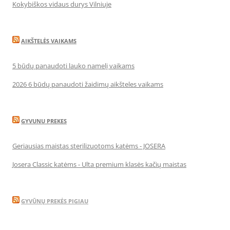
Kokybiškos vidaus durys Vilniuje
AIKŠTELĖS VAIKAMS
5 būdų panaudoti lauko namelį vaikams
2026 6 būdų panaudoti žaidimų aikšteles vaikams
GYVUNU PREKES
Geriausias maistas sterilizuotoms katėms - JOSERA
Josera Classic katėms - Ulta premium klasės kačių maistas
GYVŪNŲ PREKĖS PIGIAU