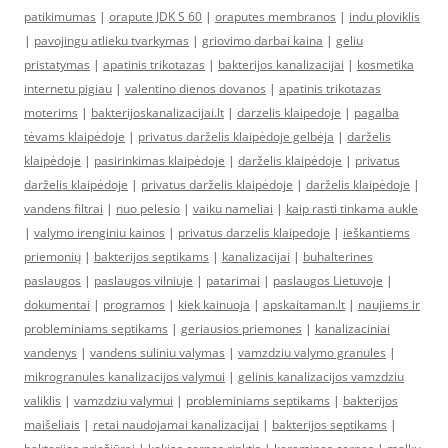
patikimumas
|
orapute JDK S 60
|
oraputes membranos
|
indu ploviklis
|
pavojingu atlieku tvarkymas
|
griovimo darbai kaina
|
geliu
pristatymas
|
apatinis trikotazas
|
bakterijos kanalizacijai
|
kosmetika
internetu pigiau
|
valentino dienos dovanos
|
apatinis trikotazas
moterims
|
bakterijoskanalizacijai.lt
|
darzelis klaipedoje
|
pagalba
tėvams klaipėdoje
|
privatus darželis klaipėdoje gelbėja
|
darželis
klaipėdoje
|
pasirinkimas klaipėdoje
|
darželis klaipėdoje
|
privatus
darželis klaipėdoje
|
privatus darželis klaipėdoje
|
darželis klaipėdoje
|
vandens filtrai
|
nuo pelesio
|
vaiku nameliai
|
kaip rasti tinkama aukle
|
valymo irenginiu kainos
|
privatus darzelis klaipedoje
|
ieškantiems
priemonių
|
bakterijos septikams
|
kanalizacijai
|
buhalterines
paslaugos
|
paslaugos vilniuje
|
patarimai
|
paslaugos Lietuvoje
|
dokumentai
|
programos
|
kiek kainuoja
|
apskaitaman.lt
|
naujiems ir
probleminiams septikams
|
geriausios priemones
|
kanalizaciniai
vandenys
|
vandens suliniu valymas
|
vamzdziu valymo granules
|
mikrogranules kanalizacijos valymui
|
gelinis kanalizacijos vamzdziu
valiklis
|
vamzdziu valymui
|
probleminiams septikams
|
bakterijos
maišeliais
|
retai naudojamai kanalizacijai
|
bakterijos septikams
|