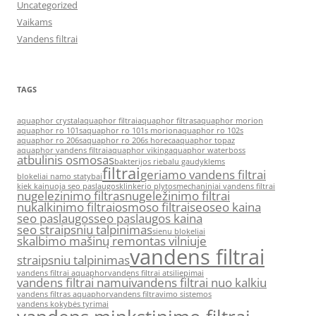
Uncategorized
Vaikams
Vandens filtrai
TAGS
aquaphor crystal
aquaphor filtrai
aquaphor filtras
aquaphor morion
aquaphor ro 101s
aquaphor ro 101s morion
aquaphor ro 102s
aquaphor ro 206s
aquaphor ro 206s horeca
aquaphor topaz
aquaphor vandens filtrai
aquaphor viking
aquaphor waterboss
atbulinis osmosas
bakterijos riebalu gaudyklems
filtrai
geriamo vandens filtrai
blokeliai namo statybai
kiek kainuoja seo paslaugos
klinkerio plytos
mechaniniai vandens filtrai
nugelezinimo filtras
nugeležinimo filtrai
nukalkinimo filtrai
osmoso filtrai
seo
seo kaina
seo paslaugos
seo paslaugos kaina
seo straipsniu talpinimas
sienu blokeliai
skalbimo mašinų remontas vilniuje
vandens filtrai
straipsniu talpinimas
vandens filtrai aquaphor
vandens filtrai atsiliepimai
vandens filtrai namui
vandens filtrai nuo kalkiu
vandens filtras aquaphor
vandens filtravimo sistemos
vandens kokybės tyrimai