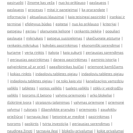
pasiruošti
|
žinome kas veža
|
nuo ko priklauso
|
paslaugos
|
paslaugos
|
procesas
|
mitai ir paneigimai
|
ką prarandate
|
informacija
|
aktualiausi klausimai
|
kaip teisingai pasirinkti
|
įrankiai ir
terminai
|
efektyvus būdas
|
epitetai
|
nuo ko priklauso
|
kriterijai
|
patogiau
|
geriau
|
planuojate kelionę
|
renkantis tiekėją
|
populiari
paslauga
|
mikriukais
|
patogus susisiekimas
|
skaičiuojate atstumą
|
renkatės mikriukus
|
kokybės pasirinkimas
|
ekonomiški sprendimai
|
kuriame
|
verta rinktis
|
įtakoja
|
kaip sukurti
|
geriausias sprendimas
|
geriausias pasirinkimas
|
dangos pasirinkimas
|
gaminio istorija
|
palyginkime už ar prieš
|
pagalbininkas buičiai
|
priemonė kamščiams
|
kokias rinktis
|
indaploviu tabletes pigiau
|
indaploviu tabletes pigiau
|
indaploviu tabletes pigiau
|
ne toks kaip visi
|
kanalizacijos vamzdziu
valiklis
|
tabletes
|
vonios valiklis
|
tualeto valiklis
|
stiklų ir veidrodžių
valiklis
|
tvoroms iš betono
|
valymo priemonės
|
arko blokeliai
|
išskirtinė tvora
|
straipsnių talpinimas
|
valymas priemone
|
priemonė
valymui
|
rulonais
|
išbandykite granules
|
priemonės
|
gaudyklių
priežiūrai
|
tarnauja ilgai
|
betoninė ar medinė
|
pasirinkimas
|
tvoroms
|
paskirtis
|
tvirta investicija
|
geriausias sprendimas
|
naudinga žinoti
|
tarnauja ilgai
|
blokelių privalumai
|
kokie privalumai