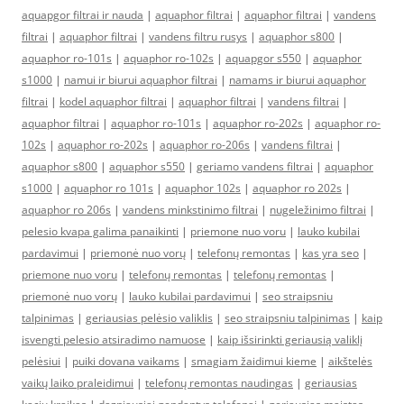
aquapgor filtrai ir nauda
|
aquaphor filtrai
|
aquaphor filtrai
|
vandens
filtrai
|
aquaphor filtrai
|
vandens filtru rusys
|
aquaphor s800
|
aquaphor ro-101s
|
aquaphor ro-102s
|
aquapgor s550
|
aquaphor
s1000
|
namui ir biurui aquaphor filtrai
|
namams ir biurui aquaphor
filtrai
|
kodel aquaphor filtrai
|
aquaphor filtrai
|
vandens filtrai
|
aquaphor filtrai
|
aquaphor ro-101s
|
aquaphor ro-202s
|
aquaphor ro-
102s
|
aquaphor ro-202s
|
aquaphor ro-206s
|
vandens filtrai
|
aquaphor s800
|
aquaphor s550
|
geriamo vandens filtrai
|
aquaphor
s1000
|
aquaphor ro 101s
|
aquaphor 102s
|
aquaphor ro 202s
|
aquaphor ro 206s
|
vandens minkstinimo filtrai
|
nugeležinimo filtrai
|
pelesio kvapa galima panaikinti
|
priemone nuo voru
|
lauko kubilai
pardavimui
|
priemonė nuo vorų
|
telefonų remontas
|
kas yra seo
|
priemone nuo voru
|
telefonų remontas
|
telefonų remontas
|
priemonė nuo vorų
|
lauko kubilai pardavimui
|
seo straipsniu
talpinimas
|
geriausias pelėsio valiklis
|
seo straipsniu talpinimas
|
kaip
isvengti pelesio atsiradimo namuose
|
kaip išsirinkti geriausią valiklį
pelėsiui
|
puiki dovana vaikams
|
smagiam žaidimui kieme
|
aikštelės
vaikų laiko praleidimui
|
telefonų remontas naudingas
|
geriausias