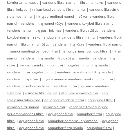
komfortui namuose
|
vandens filtrai namui
|
filtrai namams
|
vandens
filtrai kokybei
|
tinkamiausi vandens filtrai namui
|
vandens filtravimo
sistemos namui
|
filtrų sprendimai namui
|
ieškome vandens filtrų
namui
|
vandens filtrų namui rūšys
|
vandens kokybei filtrai namui
|
vandens namui filtrų pasirinkimas
|
vandens filtrų rtūšys
|
vandens
kokybei name
|
rekomenduojami vandens filtrai namui
|
vandens filtrai
namui
|
filtrų namui rūšys
|
vandens filtrų rūšys
|
vandens filtrai namui
|
namui naudingi osmoso filtrai
|
namui geriausi osmoso filtrai
|
filtrai
namui
|
vandens filtrų nauda
|
filtrų rūšys ir nauda
|
vandens filtrų
rūšys
|
vandens minkštinimo filtrai
|
nugeležinimo filtrų nauda
|
vandens filtrai nugeležinimui
|
vandens minkštinimo filtrų nauda
|
vandens filtrų rūšys
|
nugeležinimo ir vandens monkštinimo filtrai
|
vandens nukalkinimo filtrai
|
vandens filtrai
|
geriamo vandens
sistemos
|
osmoso filtrų nauda
|
atbulinio osmoso filtrai
|
seo
straipsniu talpinimas
|
aquaphor vandens filtrai
|
aquaphor filtrai
|
osmoso filtrų nauda
|
osmoso filtrai
|
vandens filtrai aquaphor
|
geriamo vandens filtrai
|
aquaphor filtrai
|
aquaphor filtrai
|
aquaphor
filtrai
|
aquaphor filtrai
|
aquaphor namams ir pramonei
|
aquaphor
filtrai
|
aquaphor filtrai
|
aquaphor filtrų nauda
|
aquaphor filtrai
|