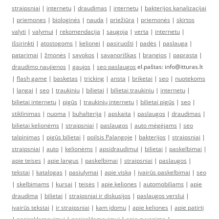
straipsniai
|
internetu
|
draudimas
|
internetu
|
bakterijos kanalizacijai
|
priemones
|
biologinės
|
nauda
|
priežiūra
|
priemonės
|
skirtos
valyti
|
valymui
|
rekomendacija
|
saugoja
|
verta
|
internetu
|
išsirinkti
|
atostogoms
|
kelionei
|
pasiruošti
|
padės
|
paslauga
|
patarimai
|
žmonės
|
sąvokos
|
savanoriškas
|
brangios
|
paprasta
|
draudimo naujienos
|
gaujos
|
seo paslaugos
el.paštas: info@itturas.lt
|
flash game
|
basketas
|
tricking
|
ansta
|
briketai
|
seo
|
nuotekoms
|
langai
|
seo
|
traukiniu
|
bilietai
|
bilietai traukiniu
|
internetu
|
bilietai internetu
|
pigūs
|
traukinių internetu
|
bilietai pigūs
|
seo
|
stiklinimas
|
nuoma
|
buhalterija
|
apskaita
|
paslaugos
|
draudimas
|
bilietai kelionėms
|
straipsniai
|
paslaugos
|
auto mėgėjams
|
seo
talpinimas
|
pigūs bilietai
|
poilsis Palangoje
|
bakterijos
|
straipsniai
|
straipsniai
|
auto
|
kelionėms
|
apsidraudimui
|
bilietai
|
paskelbimai
|
apie teises
|
apie langus
|
paskelbimai
|
straipsniai
|
paslaugos
|
tekstai
|
katalogas
|
pasiulymai
|
apie viską
|
įvairūs paskelbimai
|
seo
|
skelbimams
|
kursai
|
teisės
|
apie keliones
|
automobiliams
|
apie
draudima
|
bilietai
|
straipsniai ir diskusijos
|
paslaugos verslui
|
įvairūs tekstai
|
ir straipsniai
|
kam įdomu
|
apie keliones
|
apie patirtį