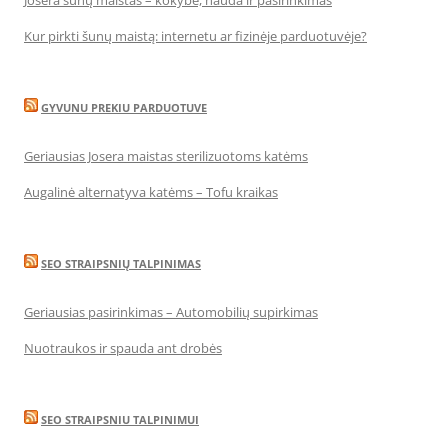
Josera šunų maistas – kokybė, nauda ir pasirinkimas
Kur pirkti šunų maistą: internetu ar fizinėje parduotuvėje?
GYVUNU PREKIU PARDUOTUVE
Geriausias Josera maistas sterilizuotoms katėms
Augalinė alternatyva katėms – Tofu kraikas
SEO STRAIPSNIŲ TALPINIMAS
Geriausias pasirinkimas – Automobilių supirkimas
Nuotraukos ir spauda ant drobės
SEO STRAIPSNIU TALPINIMUI