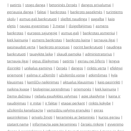
|
patirtis
|
stogo danga
|
betoninės čerpės
|
dangos privalumai
|
geriausia danga
|
faktai
|
bankrotas
|
bankroto pasekmės
|
turintiems
skolų
|
asmuo gali bankrutuoti
|
skelbti naudinga
|
pagalba
|
kaip
elgtis
|
naujas gyvenimas
|
3 metai
|
išsigelbėjimas
|
asmens
bankrotas
|
europos sąjungoje
|
asmuo gali
|
bankrotas asmeniui
|
kiek kainuoja
|
asmens bankrotas
|
bankroto kaina
|
tarnauja ilgai
|
pasinaudoti verta
|
bankroto procesas
|
norint bankrutuoti
|
naudinga
bankrutuoti
|
taupykite laiką
|
skaudi pamoka
|
administratorius
|
tarnauja ilgai
|
pigus išlaikymas
|
patirtis
|
geriau nei šiferis
|
lengva
išsirinkti
|
unikalus gaminys
|
čerpės
|
dangos
|
rinktis verta
|
efektyvi
priemonė
|
galima ir užkimšti
|
užsikimšo vonia
|
atkimšimas
|
kyla
klausimas
|
kamščių naikinimas
|
aktualus klausimas
|
kaip pasirinkti
|
naikina kvapą
|
biologiniai sprendimas
|
priemonės
|
kiek kainuoja
|
žiemą dažniau
|
riebalu gaudykles valymas
|
apie skaidymą
|
kaina ir
naudojimas
|
ir mitai
|
ir faktai
|
etapai perkant
|
rinktis kokybę
|
užsikimšo kanalizacija
|
vamzdziu valymo granules
|
geras
pasirinkimas
|
privalo žinoti
|
keraminės ar betoninės
|
kurios geriau
|
statant namą
|
informacija apie keramines
|
čerpės rinkoje
|
gyvenimo