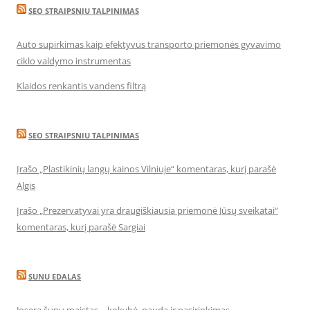
SEO STRAIPSNIU TALPINIMAS
Auto supirkimas kaip efektyvus transporto priemonės gyvavimo
ciklo valdymo instrumentas
Klaidos renkantis vandens filtrą
SEO STRAIPSNIU TALPINIMAS
Įrašo „Plastikinių langų kainos Vilniuje“ komentaras, kurį parašė
Algis
Įrašo „Prezervatyvai yra draugiškiausia priemonė Jūsų sveikatai“
komentaras, kurį parašė Sargiai
SUNU EDALAS