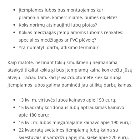
Įtempiamos lubos bus montuojamos kur:
pramoniniame, komerciniame, buities objekte?
Koks norimų atsinaujinti lubų plotas?
Kokias medžiagas įtempiamoms luboms renkatės:
specialios medžiagos ar PVC plėvelę?
Yra numatyti darbų atlikimo terminai?
Kaip matote, nežinant tokių smulkmenų neįmanoma
atsakyti tiksliai kokia gi bus įtempiamų kainą konkrečiu Jūsų
atveju. Tačiau tam, kad įsivaizduotumėte kiek kainuoja
įtempiamos lubos galima paminėti jau atliktų darbų kainas.
13 kv. m. virtuvės lubos kainavo apie 150 eurų;
15 kvadratų koridoriaus lubų aptraukimas kainavo
apie 180 eurų;
16 kv . m. lubos miegamajame kainavo apie 190 eurų;
22 kvadratų svetainės įtempiamų lubų kaina su
šviestuvais ir vamzdžių apėjimu siekė apie 270 eurų.