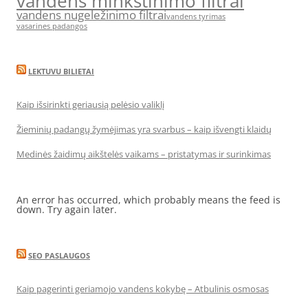
vandens minkstinimo filtrai
vandens nugeležinimo filtrai
vandens tyrimas
vasarines padangos
LEKTUVU BILIETAI
Kaip išsirinkti geriausią pelėsio valiklį
Žieminių padangų žymėjimas yra svarbus – kaip išvengti klaidų
Medinės žaidimų aikštelės vaikams – pristatymas ir surinkimas
An error has occurred, which probably means the feed is
down. Try again later.
SEO PASLAUGOS
Kaip pagerinti geriamojo vandens kokybę – Atbulinis osmosas