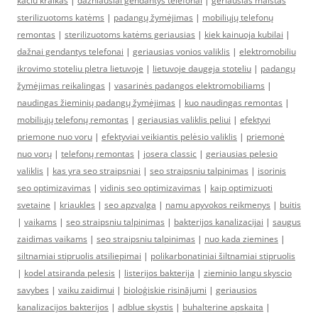
kaciu kraikas
|
dazniausiai gendantys telefonai
|
geriausias maistas
sterilizuotoms katėms
|
padangų žymėjimas
|
mobiliųjų telefonų
remontas
|
sterilizuotoms katėms geriausias
|
kiek kainuoja kubilai
|
dažnai gendantys telefonai
|
geriausias vonios valiklis
|
elektromobiliu
ikrovimo stoteliu pletra lietuvoje
|
lietuvoje daugeja stoteliu
|
padangų
žymėjimas reikalingas
|
vasarinės padangos elektromobiliams
|
naudingas žieminių padangų žymėjimas
|
kuo naudingas remontas
|
mobiliųjų telefonų remontas
|
geriausias valiklis peliui
|
efektyvi
priemone nuo voru
|
efektyviai veikiantis pelėsio valiklis
|
priemonė
nuo vorų
|
telefonų remontas
|
josera classic
|
geriausias pelesio
valiklis
|
kas yra seo straipsniai
|
seo straipsniu talpinimas
|
isorinis
seo optimizavimas
|
vidinis seo optimizavimas
|
kaip optimizuoti
svetaine
|
kriaukles
|
seo apzvalga
|
namu apyvokos reikmenys
|
buitis
|
vaikams
|
seo straipsniu talpinimas
|
bakterijos kanalizacijai
|
saugus
zaidimas vaikams
|
seo straipsniu talpinimas
|
nuo kada ziemines
|
siltnamiai stipruolis atsiliepimai
|
polikarbonatiniai šiltnamiai stipruolis
|
kodel atsiranda pelesis
|
listerijos bakterija
|
zieminio langu skyscio
savybes
|
vaiku zaidimui
|
bioloģiskie risinājumi
|
geriausios
kanalizacijos bakterijos
|
adblue skystis
|
buhalterine apskaita
|