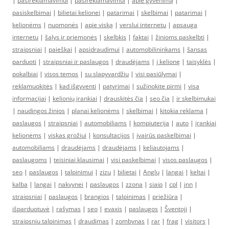
|
pasireklamavimui
|
pasireklamavimui
|
apie gyvenimą
|
pasiskelbimai
|
bilietai kelionei
|
patarimai
|
skelbimai
|
patarimai
|
kelionėms
|
nuomonės
|
apie viską
|
verslui internetu
|
apsauga
internetu
|
šalys ir priemonės
|
skelbkis
|
faktai
|
žinioms paskelbti
|
straipsniai
|
paieškai
|
apsidraudimui
|
automobilininkams
|
šansas
parduoti
|
straipsniai ir paslaugos
|
draudėjams
|
į kelionę
|
taisyklės
|
pokalbiai
|
visos temos
|
su slapyvardžiu
|
visi pasiūlymai
|
reklamuokitės
|
kad išgyventi
|
patyrimai
|
sužinokite pirmi
|
visa
informacijai
|
kelionių įrankiai
|
drauskitės čia
|
seo čia
|
ir skelbimukai
|
naudingos žinios
|
planai kelionėms
|
skelbimai
|
kitokia reklama
|
paslaugos
|
straipsniai
|
automobiliams
|
kompiuterija
|
auto
|
įrankiai
kelionėms
|
viskas grožiui
|
konsultacijos
|
įvairūs paskelbimai
|
automobiliams
|
draudėjams
|
draudėjams
|
keliautojams
|
paslaugoms
|
teisiniai klausimai
|
visi paskelbimai
|
visos paslaugos
|
seo
|
paslaugos
|
talpinimui
|
zizu
|
bilietai
|
Anglų
|
langai
|
keltai
|
kalba
|
langai
|
nakvynei
|
paslaugos
|
zzona
|
siaip
|
cpl
|
jnn
|
straipsniai
|
paslaugos
|
brangios
|
talpinimas
|
priežiūra
|
išparduotuvė
|
rašymas
|
seo
|
evaxis
|
paslaugos
|
Šventoji
|
straipsniu talpinimas
|
draudimas
|
zombynas
|
rar
|
frag
|
visitors
|