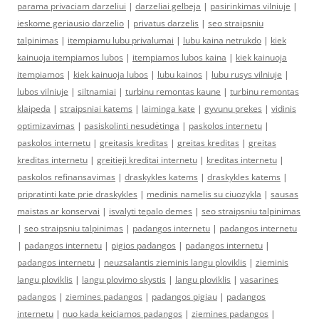
parama privaciam darzeliui
|
darzeliai gelbeja
|
pasirinkimas vilniuje
|
ieskome geriausio darzelio
|
privatus darzelis
|
seo straipsniu
talpinimas
|
itempiamu lubu privalumai
|
lubu kaina netrukdo
|
kiek
kainuoja itempiamos lubos
|
itempiamos lubos kaina
|
kiek kainuoja
itempiamos
|
kiek kainuoja lubos
|
lubu kainos
|
lubu rusys vilniuje
|
lubos vilniuje
|
siltnamiai
|
turbinu remontas kaune
|
turbinu remontas
klaipeda
|
straipsniai katems
|
laiminga kate
|
gyvunu prekes
|
vidinis
optimizavimas
|
pasiskolinti nesudėtinga
|
paskolos internetu
|
paskolos internetu
|
greitasis kreditas
|
greitas kreditas
|
greitas
kreditas internetu
|
greitieji kreditai internetu
|
kreditas internetu
|
paskolos refinansavimas
|
draskykles katems
|
draskykles katems
|
pripratinti kate prie draskykles
|
medinis namelis su ciuozykla
|
sausas
maistas ar konservai
|
isvalyti tepalo demes
|
seo straipsniu talpinimas
|
seo straipsniu talpinimas
|
padangos internetu
|
padangos internetu
|
padangos internetu
|
pigios padangos
|
padangos internetu
|
padangos internetu
|
neuzsalantis zieminis langu ploviklis
|
zieminis
langu ploviklis
|
langu plovimo skystis
|
langu ploviklis
|
vasarines
padangos
|
ziemines padangos
|
padangos pigiau
|
padangos
internetu
|
nuo kada keiciamos padangos
|
ziemines padangos
|