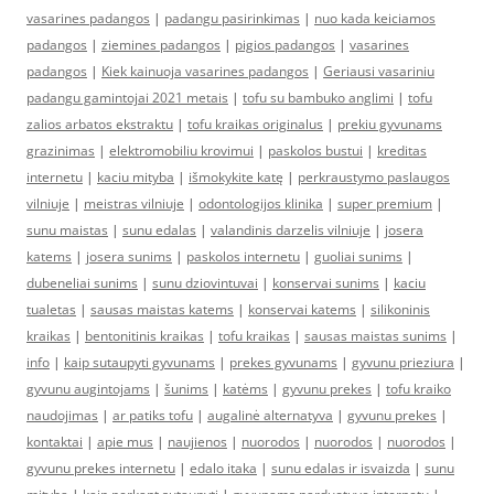
vasarines padangos
|
padangu pasirinkimas
|
nuo kada keiciamos
padangos
|
ziemines padangos
|
pigios padangos
|
vasarines
padangos
|
Kiek kainuoja vasarines padangos
|
Geriausi vasariniu
padangu gamintojai 2021 metais
|
tofu su bambuko anglimi
|
tofu
zalios arbatos ekstraktu
|
tofu kraikas originalus
|
prekiu gyvunams
grazinimas
|
elektromobiliu krovimui
|
paskolos bustui
|
kreditas
internetu
|
kaciu mityba
|
išmokykite katę
|
perkraustymo paslaugos
vilniuje
|
meistras vilniuje
|
odontologijos klinika
|
super premium
|
sunu maistas
|
sunu edalas
|
valandinis darzelis vilniuje
|
josera
katems
|
josera sunims
|
paskolos internetu
|
guoliai sunims
|
dubeneliai sunims
|
sunu dziovintuvai
|
konservai sunims
|
kaciu
tualetas
|
sausas maistas katems
|
konservai katems
|
silikoninis
kraikas
|
bentonitinis kraikas
|
tofu kraikas
|
sausas maistas sunims
|
info
|
kaip sutaupyti gyvunams
|
prekes gyvunams
|
gyvunu prieziura
|
gyvunu augintojams
|
šunims
|
katėms
|
gyvunu prekes
|
tofu kraiko
naudojimas
|
ar patiks tofu
|
augalinė alternatyva
|
gyvunu prekes
|
kontaktai
|
apie mus
|
naujienos
|
nuorodos
|
nuorodos
|
nuorodos
|
gyvunu prekes internetu
|
edalo itaka
|
sunu edalas ir isvaizda
|
sunu