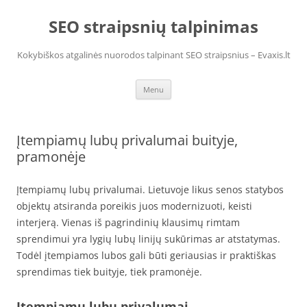
Skip
to
SEO straipsnių talpinimas
content
Kokybiškos atgalinės nuorodos talpinant SEO straipsnius – Evaxis.lt
Menu
Įtempiamų lubų privalumai buityje,
pramonėje
Įtempiamų lubų privalumai. Lietuvoje likus senos statybos
objektų atsiranda poreikis juos modernizuoti, keisti
interjerą. Vienas iš pagrindinių klausimų rimtam
sprendimui yra lygių lubų linijų sukūrimas ar atstatymas.
Todėl įtempiamos lubos gali būti geriausias ir praktiškas
sprendimas tiek buityje, tiek pramonėje.
Įtempiamų lubų privalumai