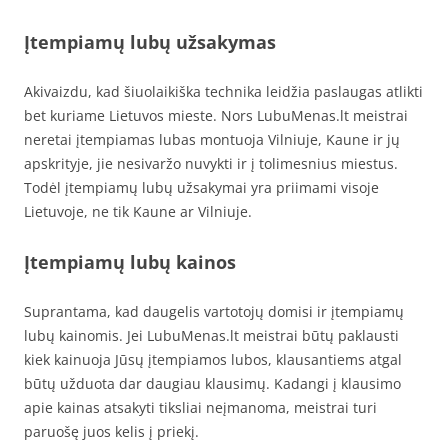
Įtempiamų lubų užsakymas
Akivaizdu, kad šiuolaikiška technika leidžia paslaugas atlikti
bet kuriame Lietuvos mieste. Nors LubuMenas.lt meistrai
neretai įtempiamas lubas montuoja Vilniuje, Kaune ir jų
apskrityje, jie nesivaržo nuvykti ir į tolimesnius miestus.
Todėl įtempiamų lubų užsakymai yra priimami visoje
Lietuvoje, ne tik Kaune ar Vilniuje.
Įtempiamų lubų kainos
Suprantama, kad daugelis vartotojų domisi ir įtempiamų
lubų kainomis. Jei LubuMenas.lt meistrai būtų paklausti
kiek kainuoja Jūsų įtempiamos lubos, klausantiems atgal
būtų užduota dar daugiau klausimų. Kadangi į klausimo
apie kainas atsakyti tiksliai neįmanoma, meistrai turi
paruošę juos kelis į priekį.