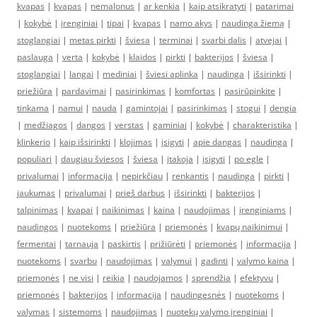
kvapas
|
kvapas
|
nemalonus
|
ar kenkia
|
kaip atsikratyti
|
patarimai
|
kokybė
|
įrenginiai
|
tipai
|
kvapas
|
namo akys
|
naudinga žiemą
|
stoglangiai
|
metas pirkti
|
šviesa
|
terminai
|
svarbi dalis
|
atvejai
|
paslauga
|
verta
|
kokybė
|
klaidos
|
pirkti
|
bakterijos
|
šviesa
|
stoglangiai
|
langai
|
mediniai
|
šviesi aplinka
|
naudinga
|
išsirinkti
|
priežiūra
|
pardavimai
|
pasirinkimas
|
komfortas
|
pasirūpinkite
|
tinkama
|
namui
|
nauda
|
gamintojai
|
pasirinkimas
|
stogui
|
dengia
|
medžiagos
|
dangos
|
verstas
|
gaminiai
|
kokybė
|
charakteristika
|
klinkerio
|
kaip išsirinkti
|
klojimas
|
įsigyti
|
apie dangas
|
naudinga
|
populiari
|
daugiau šviesos
|
šviesa
|
įtakoja
|
įsigyti
|
po egle
|
privalumai
|
informacija
|
nepirkčiau
|
renkantis
|
naudinga
|
pirkti
|
jaukumas
|
privalumai
|
prieš darbus
|
išsirinkti
|
bakterijos
|
talpinimas
|
kvapai
|
naikinimas
|
kaina
|
naudojimas
|
įrenginiams
|
naudingos
|
nuotekoms
|
priežiūra
|
priemonės
|
kvapų naikinimui
|
fermentai
|
tarnauja
|
paskirtis
|
prižiūrėti
|
priemonės
|
informacija
|
nuotekoms
|
svarbu
|
naudojimas
|
valymui
|
gadinti
|
valymo kaina
|
priemonės
|
ne visi
|
reikia
|
naudojamos
|
sprendžia
|
efektyvu
|
priemonės
|
bakterijos
|
informacija
|
naudingesnės
|
nuotekoms
|
valymas
|
sistemoms
|
naudojimas
|
nuotekų valymo įrenginiai
|