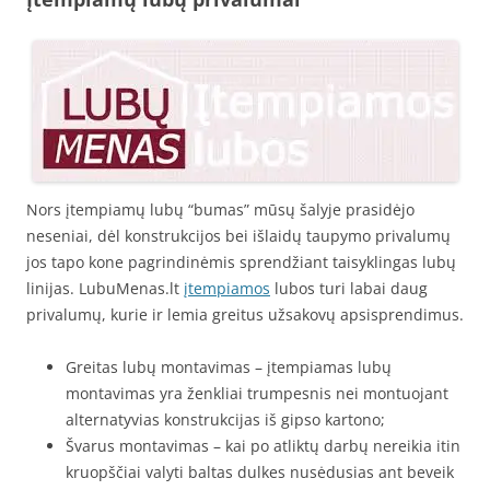
Nors įtempiamų lubų “bumas” mūsų šalyje prasidėjo
neseniai, dėl konstrukcijos bei išlaidų taupymo privalumų
jos tapo kone pagrindinėmis sprendžiant taisyklingas lubų
linijas. LubuMenas.lt
įtempiamos
lubos turi labai daug
privalumų, kurie ir lemia greitus užsakovų apsisprendimus.
Greitas lubų montavimas – įtempiamas lubų
montavimas yra ženkliai trumpesnis nei montuojant
alternatyvias konstrukcijas iš gipso kartono;
Švarus montavimas – kai po atliktų darbų nereikia itin
kruopščiai valyti baltas dulkes nusėdusias ant beveik