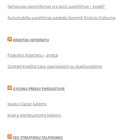
Geriausias pasirinkimas yra auto supirkimas – kodėl?
Automobilių supirkimas padeda išspręsti finansų trūkumą
KREDITAS INTERNETU
Paskolos internetu – greitai
Greitieji kreditai tapo paprastesni su skaičiuoklėmis
GYVUNU PREKIU PARDUOTUVE
Josera Classic katėms
Josera sterilizuotoms katėms
SEO STRAIPSNIU TALPINIMAS