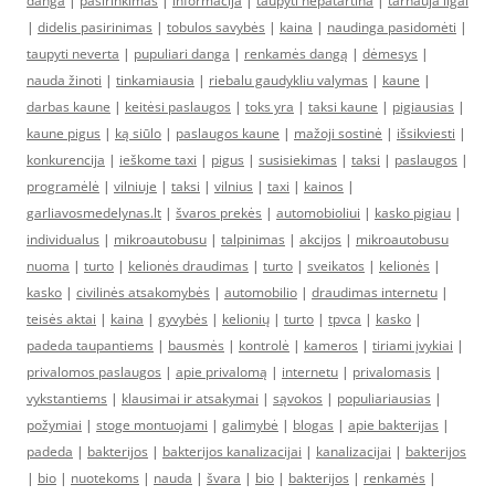
danga
|
pasirinkimas
|
informacija
|
taupyti nepatartina
|
tarnauja ilgai
|
didelis pasirinimas
|
tobulos savybės
|
kaina
|
naudinga pasidomėti
|
taupyti neverta
|
pupuliari danga
|
renkamės dangą
|
dėmesys
|
nauda žinoti
|
tinkamiausia
|
riebalu gaudykliu valymas
|
kaune
|
darbas kaune
|
keitėsi paslaugos
|
toks yra
|
taksi kaune
|
pigiausias
|
kaune pigus
|
ką siūlo
|
paslaugos kaune
|
mažoji sostinė
|
išsikviesti
|
konkurencija
|
ieškome taxi
|
pigus
|
susisiekimas
|
taksi
|
paslaugos
|
programėlė
|
vilniuje
|
taksi
|
vilnius
|
taxi
|
kainos
|
garliavosmedelynas.lt
|
švaros prekės
|
automobioliui
|
kasko pigiau
|
individualus
|
mikroautobusu
|
talpinimas
|
akcijos
|
mikroautobusu
nuoma
|
turto
|
kelionės draudimas
|
turto
|
sveikatos
|
kelionės
|
kasko
|
civilinės atsakomybės
|
automobilio
|
draudimas internetu
|
teisės aktai
|
kaina
|
gyvybės
|
kelionių
|
turto
|
tpvca
|
kasko
|
padeda taupantiems
|
bausmės
|
kontrolė
|
kameros
|
tiriami įvykiai
|
privalomos paslaugos
|
apie privalomą
|
internetu
|
privalomasis
|
vykstantiems
|
klausimai ir atsakymai
|
sąvokos
|
populiariausias
|
požymiai
|
stoge montuojami
|
galimybė
|
blogas
|
apie bakterijas
|
padeda
|
bakterijos
|
bakterijos kanalizacijai
|
kanalizacijai
|
bakterijos
|
bio
|
nuotekoms
|
nauda
|
švara
|
bio
|
bakterijos
|
renkamės
|