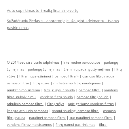
Auto supirkimas turi realią finansinę vertę
Sužadėtuvių žiedas su laboratorijoje užaugintu deimantu – tvarus
pasirinkimas
© 2014
seo straipsniu talpinimas
|
internetine parduotuve
|
padangų
žymėjimas
|
padangų žymėjimas
|
žieminių padangų žymėjimas
|
filtrų
rūšys
|
filtrai nugeležinimui
|
osmoso filtrai> |
osmoso filtrų nauda
|
osmoso filtrai
|
filtrų rūšys
|
minkštinimo filtrų naudojimas
|
minkštinimo sistema
|
filtrų rūšys ir nauda
|
osmoso filtrai
|
vandens
filtrai nukalkinimui
|
vandens filtrų nauda
|
osmoso filtrų nauda
|
atbulinio osmoso filtrai
|
filtrų rūšys
|
apie geriamo vandens filtrus
|
kas yra atbulinis osmosas
|
namui naudingi osmoso filtrai
|
osmoso
filtrų nauda
|
naudingi osmoso filtrai
|
kuo naudingi osmoso filtrai
|
vandens filtravimo sistemos
|
filtrų namui pasirinkimas
|
filtrai