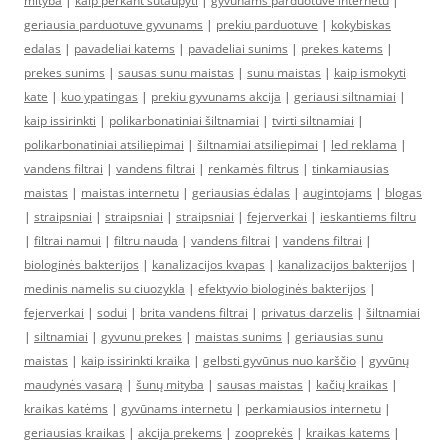
mityba
|
kaip perkant sutaupyti
|
gyvunams parduotuve internetu
|
geriausia parduotuve gyvunams
|
prekiu parduotuve
|
kokybiskas
edalas
|
pavadeliai katems
|
pavadeliai sunims
|
prekes katems
|
prekes sunims
|
sausas sunu maistas
|
sunu maistas
|
kaip ismokyti
kate
|
kuo ypatingas
|
prekiu gyvunams akcija
|
geriausi siltnamiai
|
kaip issirinkti
|
polikarbonatiniai šiltnamiai
|
tvirti siltnamiai
|
polikarbonatiniai atsiliepimai
|
šiltnamiai atsiliepimai
|
led reklama
|
vandens filtrai
|
vandens filtrai
|
renkamės filtrus
|
tinkamiausias
maistas
|
maistas internetu
|
geriausias ėdalas
|
augintojams
|
blogas
|
straipsniai
|
straipsniai
|
straipsniai
|
fejerverkai
|
ieskantiems filtru
|
filtrai namui
|
filtru nauda
|
vandens filtrai
|
vandens filtrai
|
biologinės bakterijos
|
kanalizacijos kvapas
|
kanalizacijos bakterijos
|
medinis namelis su ciuozykla
|
efektyvio biologinės bakterijos
|
fejerverkai
|
sodui
|
brita vandens filtrai
|
privatus darzelis
|
šiltnamiai
|
siltnamiai
|
gyvunu prekes
|
maistas sunims
|
geriausias sunu
maistas
|
kaip issirinkti kraika
|
gelbsti gyvūnus nuo karščio
|
gyvūnų
maudynės vasarą
|
šunų mityba
|
sausas maistas
|
kačių kraikas
|
kraikas katėms
|
gyvūnams internetu
|
perkamiausios internetu
|
geriausias kraikas
|
akcija prekems
|
zooprekės
|
kraikas katems
|